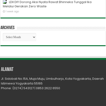
LDII DIY Dorong Aksi Nyata Rawat Bhinneka Tunggal Ika
Melalui Gerakan Zero Waste
1 week ago
Archives
Archives
Alamat
Jl. Sidobali No.15A, Muja Muju, Umbulharjo, Kota Yogyakarta, Daerah
Istimewa Yogyakarta 55165
Phone: (0274) 543127 | 0853 2622 6550