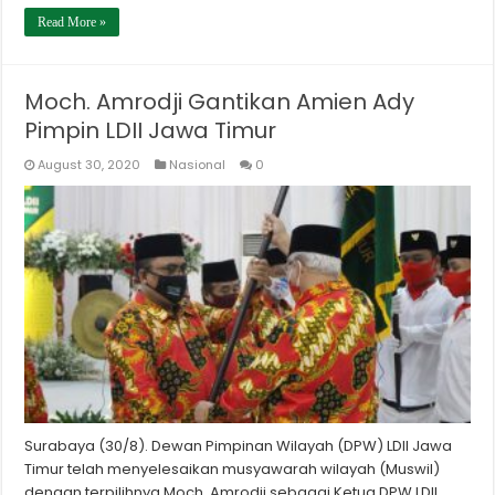
Read More »
Moch. Amrodji Gantikan Amien Ady
Pimpin LDII Jawa Timur
August 30, 2020
Nasional
0
Surabaya (30/8). Dewan Pimpinan Wilayah (DPW) LDII Jawa
Timur telah menyelesaikan musyawarah wilayah (Muswil)
dengan terpilihnya Moch. Amrodji sebagai Ketua DPW LDII