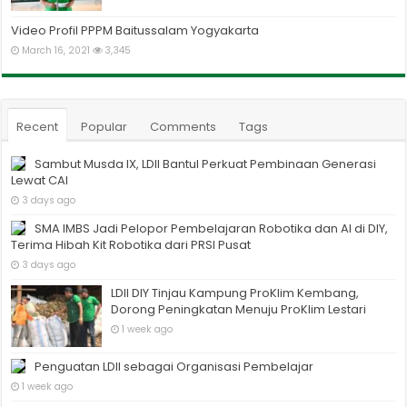
Video Profil PPPM Baitussalam Yogyakarta
March 16, 2021
3,345
Recent
Popular
Comments
Tags
Sambut Musda IX, LDII Bantul Perkuat Pembinaan Generasi
Lewat CAI
3 days ago
SMA IMBS Jadi Pelopor Pembelajaran Robotika dan AI di DIY,
Terima Hibah Kit Robotika dari PRSI Pusat
3 days ago
LDII DIY Tinjau Kampung ProKlim Kembang,
Dorong Peningkatan Menuju ProKlim Lestari
1 week ago
Penguatan LDII sebagai Organisasi Pembelajar
1 week ago