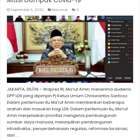
Atasi Dampak Covid-19
September 5, 2020
Nasional
0
JAKARTA, 05/09 – Wapres RI, Ma’ruf Amin, menerima audiensi
DPP LDII yang dipimpin Pj Ketua Umum Chriswantos Santoso.
Dalam pertemuan itu Ma’ruf Amin memberikan beberapa
arahan dan masukan bagi LDII. Dalam pertemuan itu, Ma’ruf
Amin menjelaskan prioritas mengenai pembangunan
sumber daya manusia, melanjutkan pembangunan
infrastruktur, penyerdehanaan regulasi, reformasi birokrasi,
dan …