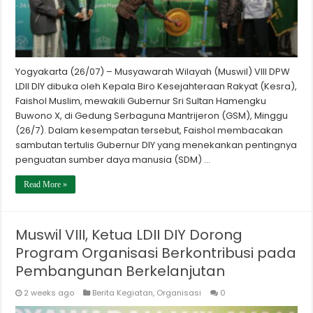
Yogyakarta (26/07) – Musyawarah Wilayah (Muswil) VIII DPW
LDII DIY dibuka oleh Kepala Biro Kesejahteraan Rakyat (Kesra),
Faishol Muslim, mewakili Gubernur Sri Sultan Hamengku
Buwono X, di Gedung Serbaguna Mantrijeron (GSM), Minggu
(26/7). Dalam kesempatan tersebut, Faishol membacakan
sambutan tertulis Gubernur DIY yang menekankan pentingnya
penguatan sumber daya manusia (SDM) …
Read More »
Muswil VIII, Ketua LDII DIY Dorong
Program Organisasi Berkontribusi pada
Pembangunan Berkelanjutan
2 weeks ago
Berita Kegiatan
,
Organisasi
0