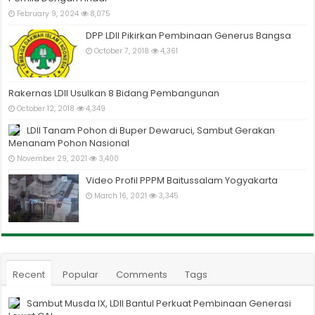
February 9, 2024
8,075
DPP LDII Pikirkan Pembinaan Generus Bangsa
October 7, 2018
4,361
Rakernas LDII Usulkan 8 Bidang Pembangunan
October 12, 2018
4,349
LDII Tanam Pohon di Buper Dewaruci, Sambut Gerakan
Menanam Pohon Nasional
November 29, 2021
3,400
Video Profil PPPM Baitussalam Yogyakarta
March 16, 2021
3,345
Recent
Popular
Comments
Tags
Sambut Musda IX, LDII Bantul Perkuat Pembinaan Generasi