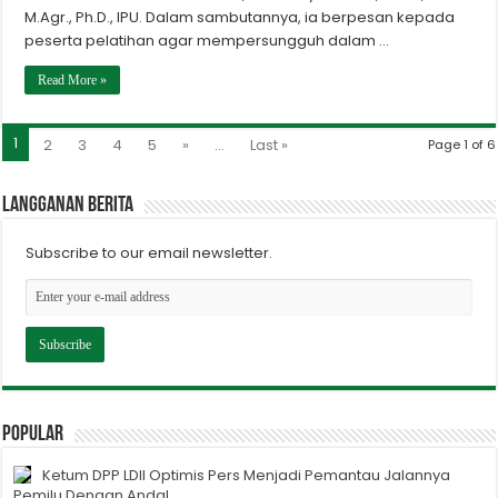
M.Agr., Ph.D., IPU. Dalam sambutannya, ia berpesan kepada
peserta pelatihan agar mempersungguh dalam …
Read More »
1
2
3
4
5
»
...
Last »
Page 1 of 6
Langganan berita
Subscribe to our email newsletter.
Popular
Ketum DPP LDII Optimis Pers Menjadi Pemantau Jalannya
Pemilu Dengan Andal