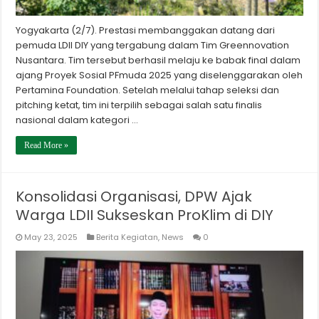
Yogyakarta (2/7). Prestasi membanggakan datang dari
pemuda LDII DIY yang tergabung dalam Tim Greennovation
Nusantara. Tim tersebut berhasil melaju ke babak final dalam
ajang Proyek Sosial PFmuda 2025 yang diselenggarakan oleh
Pertamina Foundation. Setelah melalui tahap seleksi dan
pitching ketat, tim ini terpilih sebagai salah satu finalis
nasional dalam kategori …
Read More »
Konsolidasi Organisasi, DPW Ajak
Warga LDII Sukseskan ProKlim di DIY
May 23, 2025
Berita Kegiatan
,
News
0