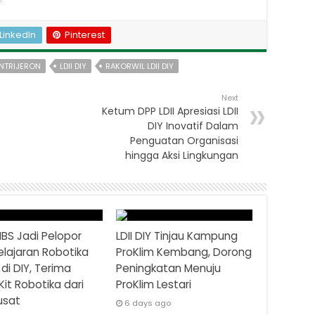
LinkedIn
Pinterest
NTRIJERON
LDII DIY
RAKORWIL LDII DIY
Next
Ketum DPP LDII Apresiasi LDII
DIY Inovatif Dalam
Penguatan Organisasi
hingga Aksi Lingkungan
BS Jadi Pelopor
LDII DIY Tinjau Kampung
lajaran Robotika
ProKlim Kembang, Dorong
 di DIY, Terima
Peningkatan Menuju
Kit Robotika dari
ProKlim Lestari
usat
6 days ago