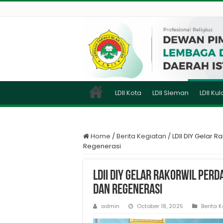
LDII Kota
LDII Sleman
LDII Ku
Home
/
Berita Kegiatan
/
LDII DIY Gelar 
Regenerasi
LDII DIY Gelar Rakorwil Per
dan Regenerasi
admin
October 18, 2025
Berita 