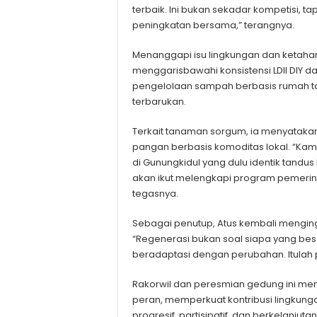
terbaik. Ini bukan sekadar kompetisi, ta
peningkatan bersama,” terangnya.
Menanggapi isu lingkungan dan ketahana
menggarisbawahi konsistensi LDII DIY
pengelolaan sampah berbasis rumah t
terbarukan.
Terkait tanaman sorgum, ia menyata
pangan berbasis komoditas lokal.
“Kam
di Gunungkidul yang dulu identik tandus
akan ikut melengkapi program pemeri
tegasnya.
Sebagai penutup, Atus kembali menginga
“Regenerasi bukan soal siapa yang besa
beradaptasi dengan perubahan. Itulah
Rakorwil dan peresmian gedung ini men
peran, memperkuat kontribusi lingku
progresif, partisipatif, dan berkelanjutan