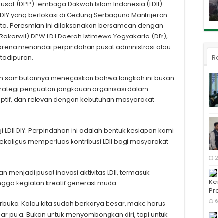
usat (DPP) Lembaga Dakwah Islam Indonesia (LDII)
 DIY yang berlokasi di Gedung Serbaguna Mantrijeron
rta. Peresmian ini dilaksanakan bersamaan dengan
akorwil) DPW LDII Daerah Istimewa Yogyakarta (DIY),
rena menandai perpindahan pusat administrasi atau
irtodipuran.
R
alam sambutannya menegaskan bahwa langkah ini bukan
strategi penguatan jangkauan organisasi dalam
ptif, dan relevan dengan kebutuhan masyarakat
 LDII DIY. Perpindahan ini adalah bentuk kesiapan kami
kaligus memperluas kontribusi LDII bagi masyarakat
2
menjadi pusat inovasi aktivitas LDII, termasuk
Ke
ngga kegiatan kreatif generasi muda.
Pro
6
rbuka. Kalau kita sudah berkarya besar, maka harus
r pula. Bukan untuk menyombongkan diri, tapi untuk