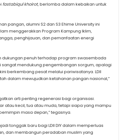
pi
f
astabiqul khoirot
, berlomba dalam kebaikan untuk
n pangan, alumni S2 dan S3 Ehime University ini
 dalam menggerakkan Program Kampung Iklim,
angga, penghijauan, dan pemanfaatan energi
kan dukungan penuh terhadap program swasembada
i sangat mendukung pengembangan sorgum, apalagi
 kini berkembang pesat melalui pariwisatanya. LDII
ntah dalam mewujudkan ketahanan pangan nasional,”
tkan arti penting regenerasi bagi organisasi.
r atau kecil, tua atau muda, tetapi siapa yang mampu
 pemimpin masa depan,” tegasnya.
jadi tonggak baru bagi LDII DIY dalam memperluas
ngan, dan membangun peradaban muslim yang
.