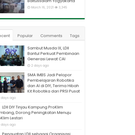
Baitussalam Yogyakarta
March 16, 2021
3,345
ecent
Popular
Comments
Tags
Sambut Musda IX, LDII
Bantul Perkuat Pembinaan
Generasi Lewat CAI
2 days ago
SMA IMBS Jadi Pelopor
Pembelajaran Robotika
dan AI di DIY, Terima Hibah
Kit Robotika dari PRSI Pusat
 days ago
LDII DIY Tinjau Kampung ProKlim
mbang, Dorong Peningkatan Menuju
Klim Lestari
 days ago
Penguatan LDII sebagai Organisasi