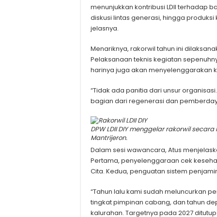
menunjukkan kontribusi LDII terhadap 
diskusi lintas generasi, hingga produks
jelasnya.
Menariknya, rakorwil tahun ini dilaksana
Pelaksanaan teknis kegiatan sepenuhny
harinya juga akan menyelenggarakan 
“Tidak ada panitia dari unsur organisasi
bagian dari regenerasi dan pemberday
DPW LDII DIY menggelar rakorwil secar
Mantrijeron.
Dalam sesi wawancara, Atus menjelas
Pertama, penyelenggaraan cek kesehata
Cita. Kedua, penguatan sistem penjamina
“Tahun lalu kami sudah meluncurkan penj
tingkat pimpinan cabang, dan tahun de
kalurahan. Targetnya pada 2027 ditut