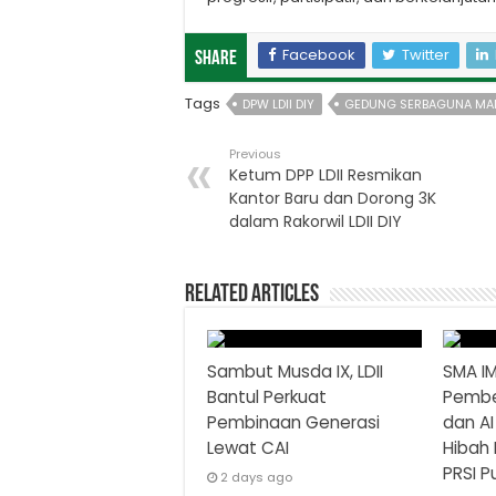
Facebook
Twitter
Share
Tags
DPW LDII DIY
GEDUNG SERBAGUNA MA
Previous
Ketum DPP LDII Resmikan
Kantor Baru dan Dorong 3K
dalam Rakorwil LDII DIY
Related Articles
Sambut Musda IX, LDII
SMA IM
Bantul Perkuat
Pembe
Pembinaan Generasi
dan AI
Lewat CAI
Hibah 
PRSI P
2 days ago