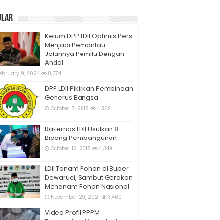
ular
Ketum DPP LDII Optimis Pers
Menjadi Pemantau
Jalannya Pemilu Dengan
Andal
ebruary 9, 2024
8,074
DPP LDII Pikirkan Pembinaan
Generus Bangsa
October 7, 2018
4,359
Rakernas LDII Usulkan 8
Bidang Pembangunan
October 12, 2018
4,349
LDII Tanam Pohon di Buper
Dewaruci, Sambut Gerakan
Menanam Pohon Nasional
November 29, 2021
3,400
Video Profil PPPM