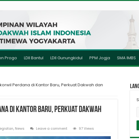
lon Progo
LDII Bantul
LDII Gunungkidul
PPM Jogja
SMA IMBS
Rakorwil Perdana di Kantor Baru, Perkuat Dakwah dan
Lan
S
dana di Kantor Baru, Perkuat Dakwah
Kegiatan
,
News
Leave a comment
97 Views