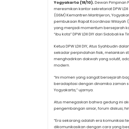
Yogyakarta (18/10).
Dewan Pimpinan P
meresmikan kantor sekretariat DPW LDII
(GSM) Kemantren Mantrijeron, Yogyaka
pembukaan Rapat Koordinasi Wilayah (R
yang menjadi momentum bersejarah ka
“ibu kota” DPW LDII DIY dari Sidobali ke T
Ketua DPW LDII DIY, Atus Syahbudin d
sekadar perpindahan fisik, melainkan 
menghadirkan dakwah yang solutif, ada
modern.
“Ini momen yang sangat bersejarah bagi
beradaptasi dengan dinamika zaman se
Yogyakarta,” ujarnya.
Atus menegaskan bahwa gedung ini akan 
pengembangan siniar, forum diskusi, hi
“Era sekarang adalah era komunikasi te
dikomunikasikan dengan cara yang besa