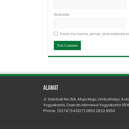
Website
Save my name, email, and website in 
Alamat
Jl. Sidobali No.15A, Muja Muju, Umbulharjo, Kot
Yogyakarta, Daerah Istimewa Yogyakarta 551
Phone: (0274) 543127 | 0853 2622 6550