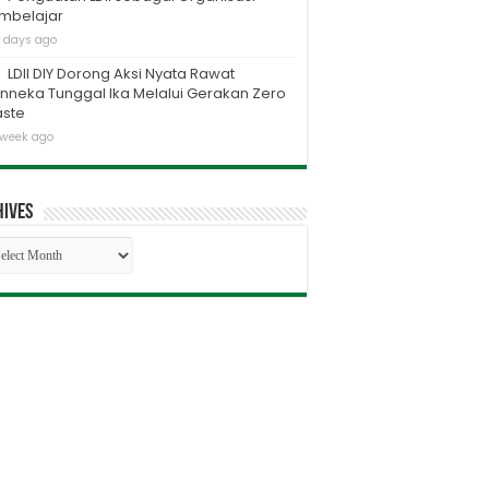
mbelajar
 days ago
LDII DIY Dorong Aksi Nyata Rawat
inneka Tunggal Ika Melalui Gerakan Zero
ste
 week ago
hives
chives