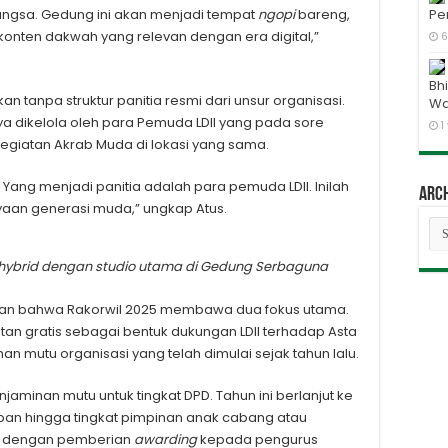
bangsa. Gedung ini akan menjadi tempat
ngopi
bareng,
Pe
i konten dakwah yang relevan dengan era digital,”
6
Bh
kan tanpa struktur panitia resmi dari unsur organisasi.
Wa
a dikelola oleh para Pemuda LDII yang pada sore
1
kegiatan
Akrab Muda
di lokasi yang sama.
. Yang menjadi panitia adalah para pemuda LDII. Inilah
Arc
aan generasi muda,” ungkap Atus.
Ar
a hybrid dengan studio utama di Gedung Serbaguna
kan bahwa Rakorwil 2025 membawa dua fokus utama.
n gratis sebagai bentuk dukungan LDII terhadap Asta
n mutu organisasi yang telah dimulai sejak tahun lalu.
aminan mutu untuk tingkat DPD. Tahun ini berlanjut ke
pan hingga tingkat pimpinan anak cabang atau
up dengan pemberian
awarding
kepada pengurus