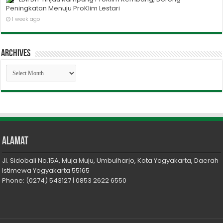
Peningkatan Menuju ProKlim Lestari
1 week ago
Archives
Archives
Alamat
Jl. Sidobali No.15A, Muja Muju, Umbulharjo, Kota Yogyakarta, Daerah
Istimewa Yogyakarta 55165
Phone: (0274) 543127 | 0853 2622 6550