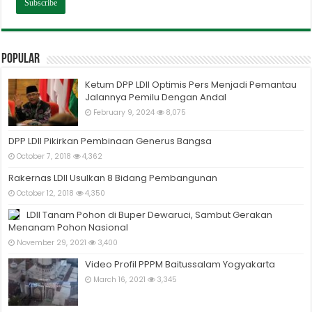
Popular
Ketum DPP LDII Optimis Pers Menjadi Pemantau
Jalannya Pemilu Dengan Andal
February 9, 2024
8,075
DPP LDII Pikirkan Pembinaan Generus Bangsa
October 7, 2018
4,362
Rakernas LDII Usulkan 8 Bidang Pembangunan
October 12, 2018
4,350
LDII Tanam Pohon di Buper Dewaruci, Sambut Gerakan
Menanam Pohon Nasional
November 29, 2021
3,400
Video Profil PPPM Baitussalam Yogyakarta
March 16, 2021
3,345