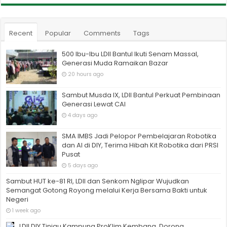
Recent
Popular
Comments
Tags
500 Ibu-Ibu LDII Bantul Ikuti Senam Massal,
Generasi Muda Ramaikan Bazar
20 hours ago
Sambut Musda IX, LDII Bantul Perkuat Pembinaan
Generasi Lewat CAI
4 days ago
SMA IMBS Jadi Pelopor Pembelajaran Robotika
dan AI di DIY, Terima Hibah Kit Robotika dari PRSI
Pusat
5 days ago
Sambut HUT ke-81 RI, LDII dan Senkom Nglipar Wujudkan
Semangat Gotong Royong melalui Kerja Bersama Bakti untuk
Negeri
1 week ago
LDII DIY Tinjau Kampung ProKlim Kembang, Dorong