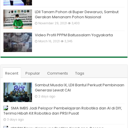
LDII Tanam Pohon di Buper Dewaruci, Sambut
Gerakan Menanam Pohon Nasional
November 29, 2021
3,400
Video Profil PPPM Baitussalam Yogyakarta
March 16, 2021
3,345
Recent
Popular
Comments
Tags
Sambut Musda IX, LDII Bantul Perkuat Pembinaan
Generasi Lewat CAI
2 days ago
SMA IMBS Jadi Pelopor Pembelajaran Robotika dan AI di DIY,
Terima Hibah Kit Robotika dari PRSI Pusat
3 days ago