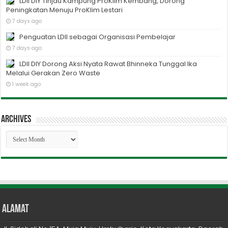
LDII DIY Tinjau Kampung ProKlim Kembang, Dorong
Peningkatan Menuju ProKlim Lestari
7 days ago
Penguatan LDII sebagai Organisasi Pembelajar
7 days ago
LDII DIY Dorong Aksi Nyata Rawat Bhinneka Tunggal Ika
Melalui Gerakan Zero Waste
1 week ago
Archives
Archives
Alamat