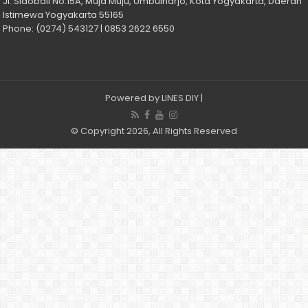
Jl. Sidobali No.15A, Muja Muju, Umbulharjo, Kota Yogyakarta, Daerah
Istimewa Yogyakarta 55165
Phone: (0274) 543127 | 0853 2622 6550
Powered by
LINES DIY
|
© Copyright 2026, All Rights Reserved