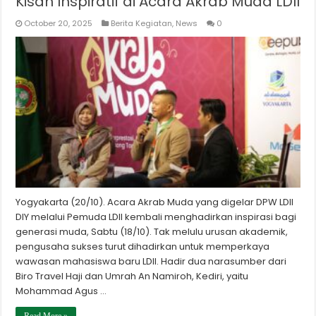
Kisah Inspiratif di Acara Akrab Muda LDII
October 20, 2025
Berita Kegiatan
,
News
0
Yogyakarta (20/10). Acara Akrab Muda yang digelar DPW LDII
DIY melalui Pemuda LDII kembali menghadirkan inspirasi bagi
generasi muda, Sabtu (18/10). Tak melulu urusan akademik,
pengusaha sukses turut dihadirkan untuk memperkaya
wawasan mahasiswa baru LDII. Hadir dua narasumber dari
Biro Travel Haji dan Umrah An Namiroh, Kediri, yaitu
Mohammad Agus …