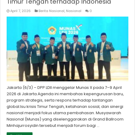
Timur Tengah terhadap Indonesia
April 7, 2026
Berita Nasional
,
Nasional
0
Jakarta (6/3) – DPP LDII menggelar Munas X pada 7–9 April
2026 di Jakarta.Agenda ini membahas kepengurusan baru,
program strategis, serta respons terhadap tantangan
global.Isu krisis Timur Tengah, ketahanan sosial, dan sinergi
nasional menjadi fokus utama pembahasan. Musyawarah
Nasional (Munas) yang diselenggarakan di Grand Ballroom
Minhajurrosyidin tersebut menjadi forum bagi …