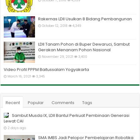
October 7, 2018
4,359
Rakernas LDII Usulkan 8 Bidang Pembangunan
October 12, 2018
4,349
LDII Tanam Pohon di Buper Dewaruci, Sambut
Gerakan Menanam Pohon Nasional
November 29, 2021
3,400
Video Profil PPPM Baitussalam Yogyakarta
March 16, 2021
3,345
Recent
Popular
Comments
Tags
Sambut Musda IX, LDII Bantul Perkuat Pembinaan Generasi
Lewat CAI
2 days ago
SMA IMBS Jadi Pelopor Pembelajaran Robotika