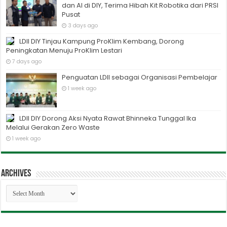
dan AI di DIY, Terima Hibah Kit Robotika dari PRSI
Pusat
3 days ago
LDII DIY Tinjau Kampung ProKlim Kembang, Dorong
Peningkatan Menuju ProKlim Lestari
7 days ago
Penguatan LDII sebagai Organisasi Pembelajar
1 week ago
LDII DIY Dorong Aksi Nyata Rawat Bhinneka Tunggal Ika
Melalui Gerakan Zero Waste
1 week ago
Archives
Archives