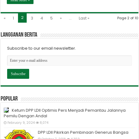
Read More »
2
«
1
3
4
5
»
...
Last »
Page 2 of 10
Langganan berita
Subscribe to our email newsletter.
Popular
Ketum DPP LDII Optimis Pers Menjadi Pemantau Jalannya
Pemilu Dengan Andal
February 9, 2024
8,074
DPP LDII Pikirkan Pembinaan Generus Bangsa