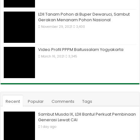
LDII Tanam Pohon di Buper Dewaruci, Sambut
Gerakan Menanam Pohon Nasional
November 29, 2021
3,400
Video Profil PPPM Baitussalam Yogyakarta
March 16, 2021
3,345
Recent
Popular
Comments
Tags
Sambut Musda IX, LDII Bantul Perkuat Pembinaan
Generasi Lewat CAI
1 day ago