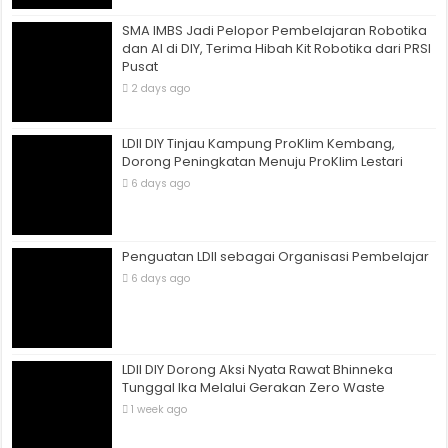
SMA IMBS Jadi Pelopor Pembelajaran Robotika
dan AI di DIY, Terima Hibah Kit Robotika dari PRSI
Pusat
2 days ago
LDII DIY Tinjau Kampung ProKlim Kembang,
Dorong Peningkatan Menuju ProKlim Lestari
6 days ago
Penguatan LDII sebagai Organisasi Pembelajar
6 days ago
LDII DIY Dorong Aksi Nyata Rawat Bhinneka
Tunggal Ika Melalui Gerakan Zero Waste
1 week ago