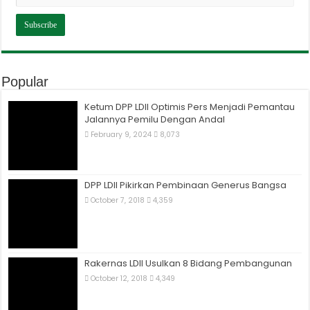
Popular
Ketum DPP LDII Optimis Pers Menjadi Pemantau
Jalannya Pemilu Dengan Andal
February 9, 2024
8,073
DPP LDII Pikirkan Pembinaan Generus Bangsa
October 7, 2018
4,359
Rakernas LDII Usulkan 8 Bidang Pembangunan
October 12, 2018
4,349