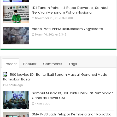
LDII Tanam Pohon di Buper Dewaruci, Sambut
Gerakan Menanam Pohon Nasional
November 29, 2021
3,400
Video Profil PPPM Baitussalam Yogyakarta
March 16, 2021
3,345
Recent
Popular
Comments
Tags
500 Ibu-Ibu LDII Bantul Ikuti Senam Massal, Generasi Muda
Ramaikan Bazar
3 hours ago
Sambut Musda IX, LDII Bantul Perkuat Pembinaan
Generasi Lewat CAI
4 days ago
SMA IMBS Jadi Pelopor Pembelajaran Robotika