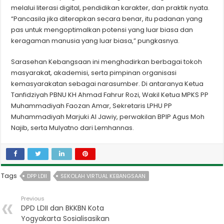
melalui literasi digital, pendidikan karakter, dan praktik nyata.
“Pancasila jika diterapkan secara benar, itu padanan yang
pas untuk mengoptimalkan potensi yang luar biasa dan
keragaman manusia yang luar biasa,” pungkasnya.
Sarasehan Kebangsaan ini menghadirkan berbagai tokoh
masyarakat, akademisi, serta pimpinan organisasi
kemasyarakatan sebagai narasumber. Di antaranya Ketua
Tanfidziyah PBNU KH Ahmad Fahrur Rozi, Wakil Ketua MPKS PP
Muhammadiyah Faozan Amar, Sekretaris LPHU PP
Muhammadiyah Marjuki Al Jawiy, perwakilan BPIP Agus Moh
Najib, serta Mulyatno dari Lemhannas.
Tags
DPP LDII
SEKOLAH VIRTUAL KEBANGSAAN
Previous
DPD LDII dan BKKBN Kota
Yogyakarta Sosialisasikan