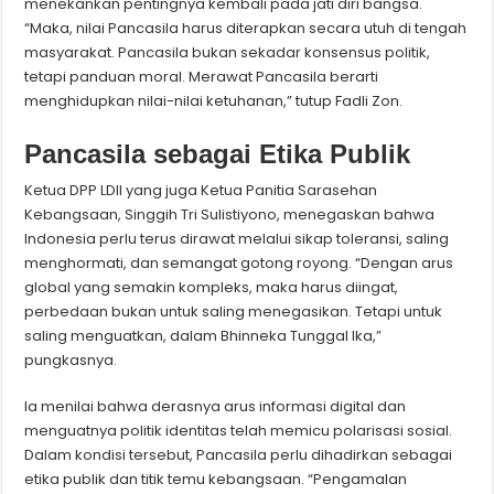
menekankan pentingnya kembali pada jati diri bangsa.
“Maka, nilai Pancasila harus diterapkan secara utuh di tengah
masyarakat. Pancasila bukan sekadar konsensus politik,
tetapi panduan moral. Merawat Pancasila berarti
menghidupkan nilai-nilai ketuhanan,” tutup Fadli Zon.
Pancasila sebagai Etika Publik
Ketua DPP LDII yang juga Ketua Panitia Sarasehan
Kebangsaan, Singgih Tri Sulistiyono, menegaskan bahwa
Indonesia perlu terus dirawat melalui sikap toleransi, saling
menghormati, dan semangat gotong royong. “Dengan arus
global yang semakin kompleks, maka harus diingat,
perbedaan bukan untuk saling menegasikan. Tetapi untuk
saling menguatkan, dalam Bhinneka Tunggal Ika,”
pungkasnya.
Ia menilai bahwa derasnya arus informasi digital dan
menguatnya politik identitas telah memicu polarisasi sosial.
Dalam kondisi tersebut, Pancasila perlu dihadirkan sebagai
etika publik dan titik temu kebangsaan. “Pengamalan