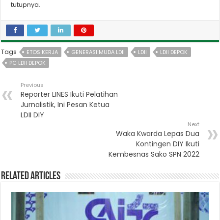
tutupnya.
Tags
ETOS KERJA
GENERASI MUDA LDII
LDII
LDII DEPOK
PC LDII DEPOK
Previous
Reporter LINES Ikuti Pelatihan
Jurnalistik, Ini Pesan Ketua
LDII DIY
Next
Waka Kwarda Lepas Dua
Kontingen DIY Ikuti
Kembesnas Sako SPN 2022
Related Articles