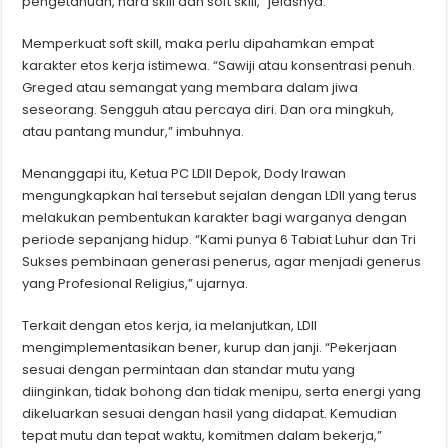
pengetahuan, hard skill dan soft skill,” jelasnya.
Memperkuat soft skill, maka perlu dipahamkan empat
karakter etos kerja istimewa. “Sawiji atau konsentrasi penuh.
Greged atau semangat yang membara dalam jiwa
seseorang. Sengguh atau percaya diri. Dan ora mingkuh,
atau pantang mundur,” imbuhnya.
Menanggapi itu, Ketua PC LDII Depok, Dody Irawan
mengungkapkan hal tersebut sejalan dengan LDII yang terus
melakukan pembentukan karakter bagi warganya dengan
periode sepanjang hidup. “Kami punya 6 Tabiat Luhur dan Tri
Sukses pembinaan generasi penerus, agar menjadi generus
yang Profesional Religius,” ujarnya.
Terkait dengan etos kerja, ia melanjutkan, LDII
mengimplementasikan bener, kurup dan janji. “Pekerjaan
sesuai dengan permintaan dan standar mutu yang
diinginkan, tidak bohong dan tidak menipu, serta energi yang
dikeluarkan sesuai dengan hasil yang didapat. Kemudian
tepat mutu dan tepat waktu, komitmen dalam bekerja,”