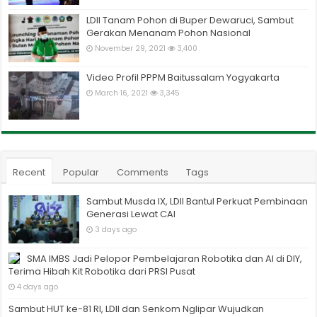
LDII Tanam Pohon di Buper Dewaruci, Sambut
Gerakan Menanam Pohon Nasional
November 29, 2021
3,400
Video Profil PPPM Baitussalam Yogyakarta
March 16, 2021
3,345
Recent
Popular
Comments
Tags
Sambut Musda IX, LDII Bantul Perkuat Pembinaan
Generasi Lewat CAI
3 days ago
SMA IMBS Jadi Pelopor Pembelajaran Robotika dan AI di DIY,
Terima Hibah Kit Robotika dari PRSI Pusat
4 days ago
Sambut HUT ke-81 RI, LDII dan Senkom Nglipar Wujudkan