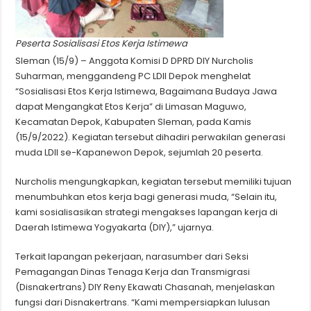
Peserta Sosialisasi Etos Kerja Istimewa
Sleman (15/9) – Anggota Komisi D DPRD DIY Nurcholis
Suharman, menggandeng PC LDII Depok menghelat
“Sosialisasi Etos Kerja Istimewa, Bagaimana Budaya Jawa
dapat Mengangkat Etos Kerja” di Limasan Maguwo,
Kecamatan Depok, Kabupaten Sleman, pada Kamis
(15/9/2022). Kegiatan tersebut dihadiri perwakilan generasi
muda LDII se-Kapanewon Depok, sejumlah 20 peserta.
Nurcholis mengungkapkan, kegiatan tersebut memiliki tujuan
menumbuhkan etos kerja bagi generasi muda, “Selain itu,
kami sosialisasikan strategi mengakses lapangan kerja di
Daerah Istimewa Yogyakarta (DIY),” ujarnya.
Terkait lapangan pekerjaan, narasumber dari Seksi
Pemagangan Dinas Tenaga Kerja dan Transmigrasi
(Disnakertrans) DIY Reny Ekawati Chasanah, menjelaskan
fungsi dari Disnakertrans. “Kami mempersiapkan lulusan