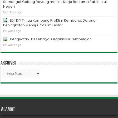
Semangat Gotong Royong melalui Kerja Bersama Bakti untuk
Negeri
6 days ago
LDII DIY Tinjau Kampung ProKlim Kembang, Dorong
Peningkatan Menuju ProKlim Lestari
1 week ago
Penguatan LDII sebagai Organisasi Pembelajar
1 week ago
Archives
Archives
Alamat